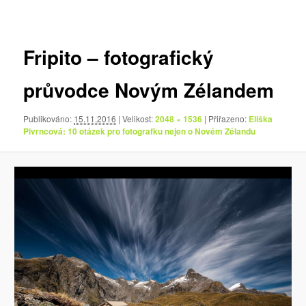
pro
obrázky
Fripito – fotografický
průvodce Novým Zélandem
Publikováno:
15.11.2016
| Velikost:
2048 × 1536
| Přiřazeno:
Eliška
Pivrncová: 10 otázek pro fotografku nejen o Novém Zélandu