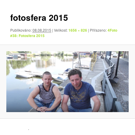
pro
obrázky
fotosfera 2015
Publikováno:
08.08.2015
| Velikost:
1656 × 826
| Přiřazeno:
4Foto
#38: Fotosfera 2015
.