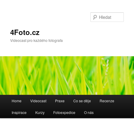
Hleda
4Foto.cz
Videocast pro každého fotografa
Hlavní
Home
Videocast
Praxe
Co se děje
Recenze
navigační
menu
Inspirace
Kurzy
Fotoexpedice
O nás
Navigace