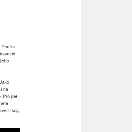
 Realita
stavovat
ašeho
 Jako
í na
. Pro jiné
jměte
ětlit kdy,