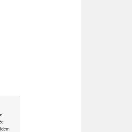
ci
že
. Idem