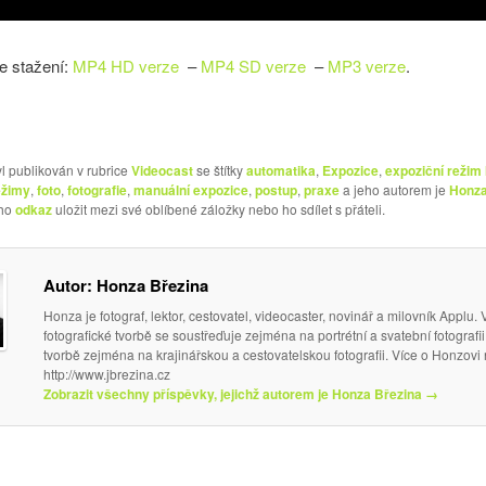
e stažení:
MP4 HD verze
–
MP4 SD verze
–
MP3 verze
.
l publikován v rubrice
Videocast
se štítky
automatika
,
Expozice
,
expoziční režim
ežimy
,
foto
,
fotografie
,
manuální expozice
,
postup
,
praxe
a jeho autorem je
Honza
eho
odkaz
uložit mezi své oblíbené záložky nebo ho sdílet s přáteli.
Autor: Honza Březina
Honza je fotograf, lektor, cestovatel, videocaster, novinář a milovník Applu.
fotografické tvorbě se soustřeďuje zejména na portrétní a svatební fotografii
tvorbě zejména na krajinářskou a cestovatelskou fotografii. Více o Honzovi
http://www.jbrezina.cz
Zobrazit všechny příspěvky, jejichž autorem je Honza Březina
→