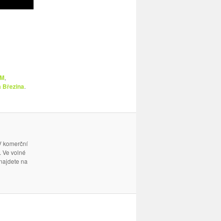
 M
,
 Březina
.
 V komerční
. Ve volné
 najdete na