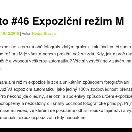
to #46 Expoziční režim M
o
16.12.2015
| Autor:
Honza Březina
xpozice je pro mnohé fotografy zlatým grálem, zaklínadlem či snem.
ho režimu M je však mnohem prostší, než se zdá. Kdy, jak a proč na
ručně a vypnout veškerou automatiku? Vše si vysvětlíme v závěru n
.
manuální režim expozice je zcela unikátním způsobem fotografování.
yužívá expoziční automatiku, jako jediný 100% zodpovědnosti přenáš
 Pro někoho jde o jediný, seriózní a spolehlivý způsob určení expozice
chopitelný a nedostižný cíl snahy pochopit fotografické principy. Při
našemu videu, ve kterém se pokusíme odhalit roušku tajemství a vysv
 manuální expozici používat a kdy naopak ne.