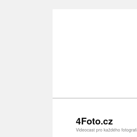
Přejít
k
hlavnímu
obsahu
webu
4Foto.cz
Videocast pro každého fotograf