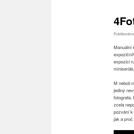
příspěvky
4Fo
Publikován
Manuální e
expoziční
expozici 
miniseriálu
M neboli 
jediný nev
fotografa.
zcela nepo
pozvání k 
jak a proč