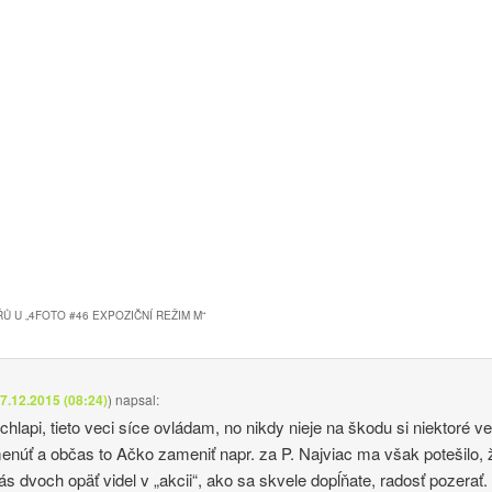
Ů U „
4FOTO #46 EXPOZIČNÍ REŽIM M
“
7.12.2015 (08:24)
)
napsal:
chlapi, tieto veci síce ovládam, no nikdy nieje na škodu si niektoré ve
enúť a občas to Ačko zameniť napr. za P. Najviac ma však potešilo, 
s dvoch opäť videl v „akcii“, ako sa skvele dopĺňate, radosť pozerať