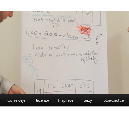
Co se děje
Recenze
Inspirace
Kurzy
Fotoexpedice