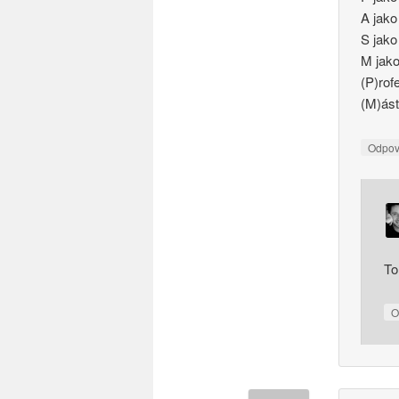
A jak
S jak
M jak
(P)ro
(M)ás
Odpo
To
O