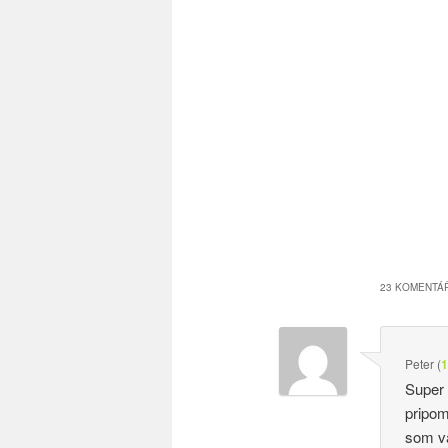
23 KOMENTÁŘ
Peter
(
1
Super 
pripom
som vá