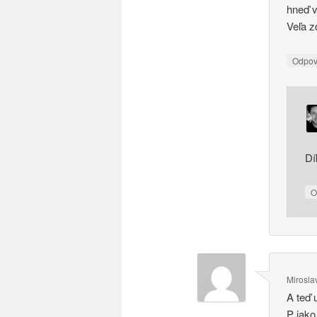
hneď v
Veľa z
Odpo
Dí
O
Mirosla
A teď 
P jako