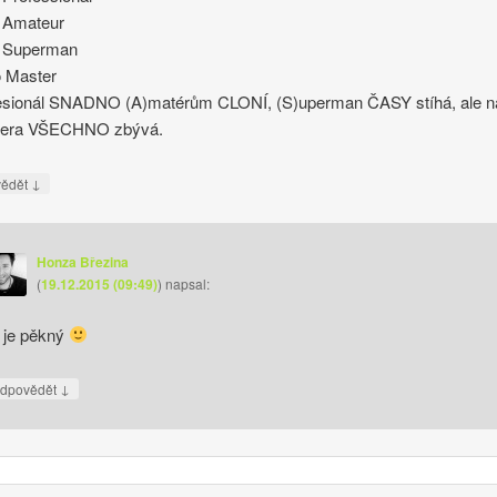
o Amateur
o Superman
o Master
fesionál SNADNO (A)matérům CLONÍ, (S)uperman ČASY stíhá, ale n
tera VŠECHNO zbývá.
↓
vědět
Honza Březina
(
19.12.2015 (09:49)
)
napsal:
 je pěkný
↓
dpovědět