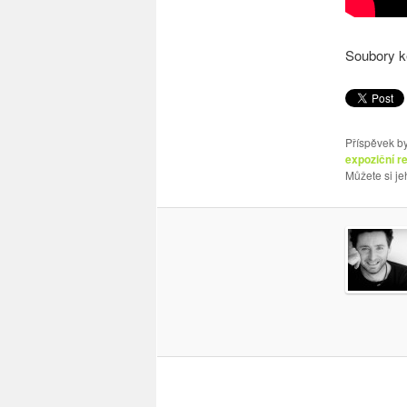
Soubory k
Příspěvek by
expoziční r
Můžete si j