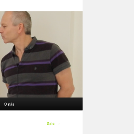
O nás
Další
→