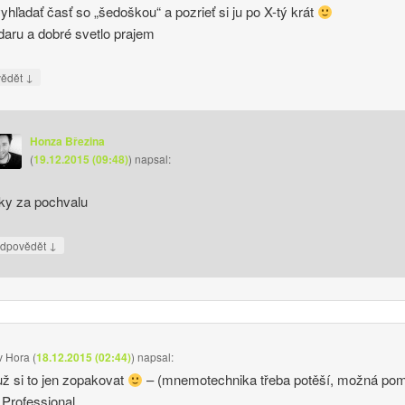
yhľadať časť so „šedoškou“ a pozrieť si ju po X-tý krát
daru a dobré svetlo prajem
↓
vědět
Honza Březina
(
19.12.2015 (09:48)
)
napsal:
ky za pochvalu
↓
dpovědět
v Hora
(
18.12.2015 (02:44)
)
napsal:
už si to jen zopakovat
– (mnemotechnika třeba potěší, možná po
 Professional