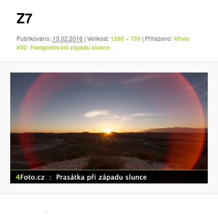
Z7
Publikováno:
13.02.2016
| Velikost:
1280 × 720
| Přiřazeno:
4Foto
#50: Fotografování západu slunce
.