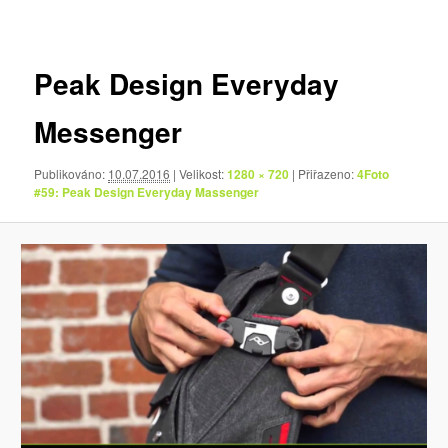
pro
obrázky
Peak Design Everyday
Messenger
Publikováno:
10.07.2016
| Velikost:
1280 × 720
| Přiřazeno:
4Foto
#59: Peak Design Everyday Massenger