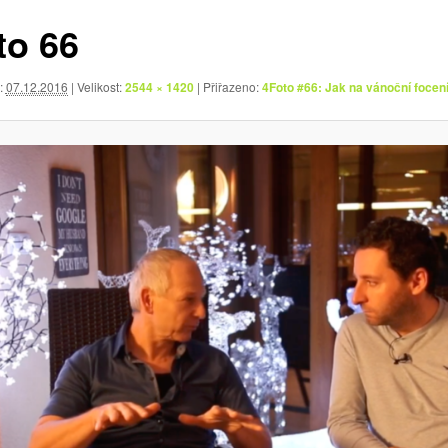
to 66
:
07.12.2016
| Velikost:
2544 × 1420
| Přiřazeno:
4Foto #66: Jak na vánoční focen