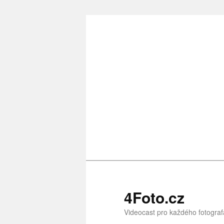
Přejít
k
hlavnímu
obsahu
webu
4Foto.cz
Videocast pro každého fotograf