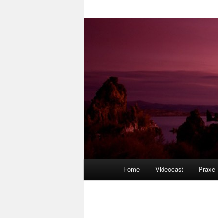
Hlavní
Home
Videocast
Praxe
navigační
menu
Navigace
pro