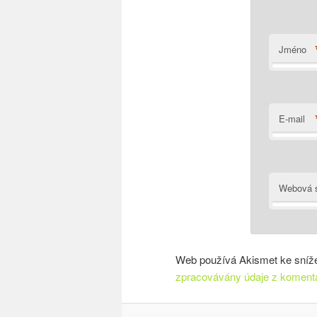
Jméno
E-mail
Webová s
Web používá Akismet ke sníž
zpracovávány údaje z koment