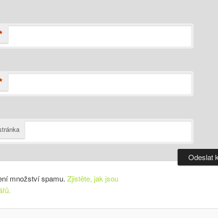
*
*
tránka
ení množství spamu.
Zjistěte, jak jsou
ářů.