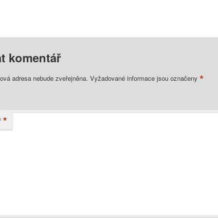
t komentář
*
lová adresa nebude zveřejněna.
Vyžadované informace jsou označeny
*
ř