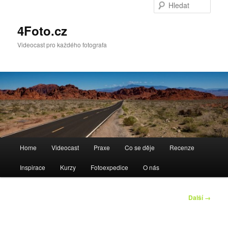
Hleda
4Foto.cz
Videocast pro každého fotografa
Hlavní
Home
Videocast
Praxe
Co se děje
Recenze
navigační
menu
Inspirace
Kurzy
Fotoexpedice
O nás
Navigace
Další →
pro
obrázky