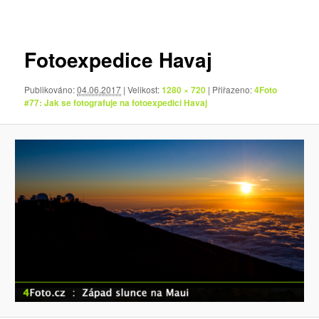
pro
obrázky
Fotoexpedice Havaj
Publikováno:
04.06.2017
| Velikost:
1280 × 720
| Přiřazeno:
4Foto
#77: Jak se fotografuje na fotoexpedici Havaj