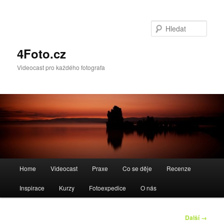
Hleda
4Foto.cz
Videocast pro každého fotografa
Hlavní
Home
Videocast
Praxe
Co se děje
Recenze
navigační
menu
Inspirace
Kurzy
Fotoexpedice
O nás
Navigace
Další →