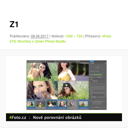
pro
obrázky
Z1
Publikováno:
08.06.2017
| Velikost:
1280 × 720
| Přiřazeno:
4Foto
#78: Novinky v Zoner Photo Studiu