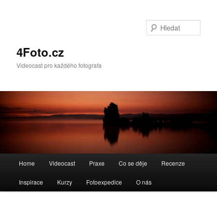
Hleda
4Foto.cz
Videocast pro každého fotografa
Hlavní
Home
Videocast
Praxe
Co se děje
Recenze
navigační
menu
Inspirace
Kurzy
Fotoexpedice
O nás
Navigace