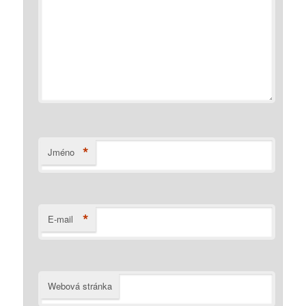
*
Jméno
*
E-mail
Webová stránka