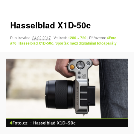
pro
obrázky
Hasselblad X1D-50c
Publikováno:
24.02.2017
| Velikost:
1280 × 720
| Přiřazeno:
4Foto
#70: Hasselblad X1D-50c: Sporťák mezi digitálními fotoaparáty