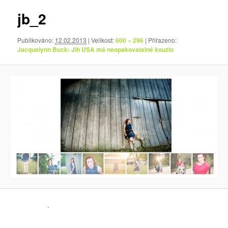
jb_2
Publikováno:
12.02.2013
| Velikost:
600 × 296
| Přiřazeno:
Jacquelynn Buck: Jih USA má neopakovatelné kouzlo
.