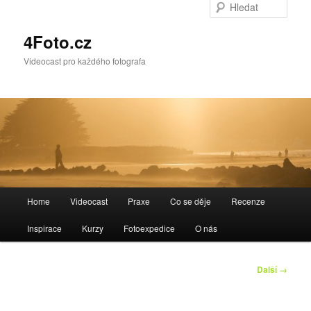
Hleda
4Foto.cz
Videocast pro každého fotografa
Hlavní
Home
Videocast
Praxe
Co se děje
Recenze
navigační
menu
Inspirace
Kurzy
Fotoexpedice
O nás
Navigace
Další →
pro
obrázky