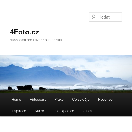
Hleda
4Foto.cz
Videocast pro každého fotografa
Hlavní
Home
Videocast
Praxe
Co se děje
Recenze
navigační
menu
Inspirace
Kurzy
Fotoexpedice
O nás
Navigace