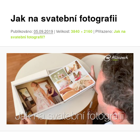
pro
obrázky
Jak na svatební fotografii
Publikováno:
05.09.2019
| Velikost:
3840 × 2160
| Přiřazeno:
Jak na
svatební fotografii?