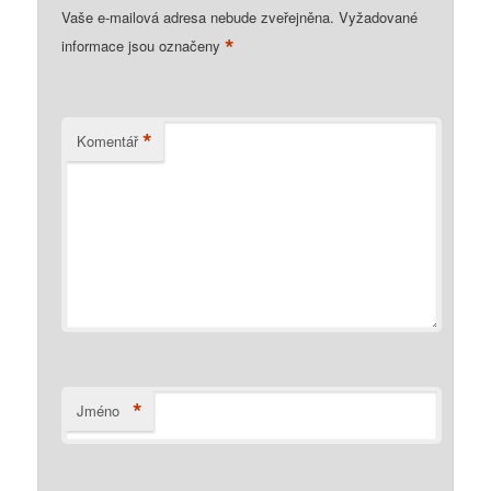
Vaše e-mailová adresa nebude zveřejněna.
Vyžadované
*
informace jsou označeny
*
Komentář
*
Jméno