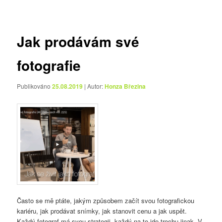
pro
příspěvky
Jak prodávám své
fotografie
Publikováno
25.08.2019
| Autor:
Honza Březina
Často se mě ptáte, jakým způsobem začít svou fotografickou
kariéru, jak prodávat snímky, jak stanovit cenu a jak uspět.
Každý fotograf má svou strategii, každý na to jde trochu jinak. V