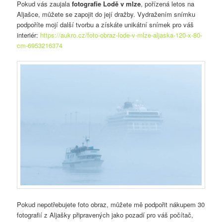
Pokud vás zaujala
fotografie Lodě v mlze
, pořízená letos na
Aljašce, můžete se zapojit do její dražby. Vydražením snímku
podpoříte mojí další tvorbu a získáte unikátní snímek pro váš
interiér:
https://aukro.cz/foto-obraz-lode-v-mlze-aljaska-120-x-80-
cm-6953216374
Pokud nepotřebujete foto obraz, můžete mě podpořit nákupem 30
fotografií z Aljašky připravených jako pozadí pro váš počítač,