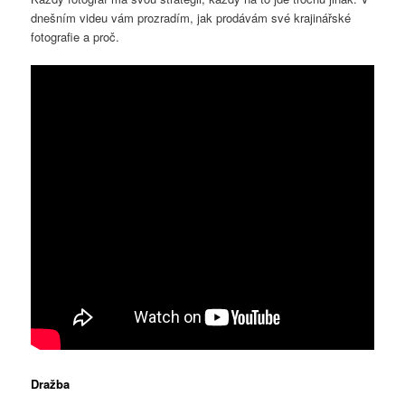
dnešním videu vám prozradím, jak prodávám své krajinářské
fotografie a proč.
Dražba