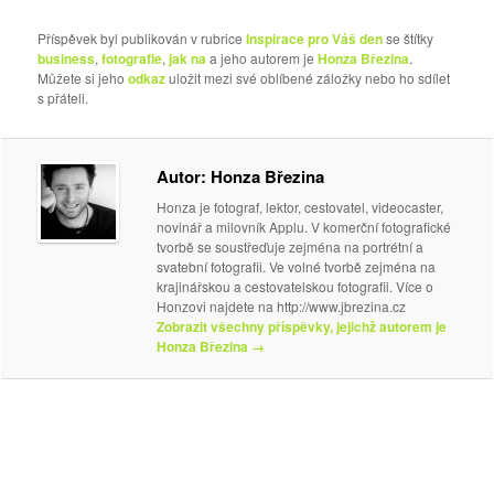
Příspěvek byl publikován v rubrice
Inspirace pro Váš den
se štítky
business
,
fotografie
,
jak na
a jeho autorem je
Honza Březina
.
Můžete si jeho
odkaz
uložit mezi své oblíbené záložky nebo ho sdílet
s přáteli.
Autor: Honza Březina
Honza je fotograf, lektor, cestovatel, videocaster,
novinář a milovník Applu. V komerční fotografické
tvorbě se soustřeďuje zejména na portrétní a
svatební fotografii. Ve volné tvorbě zejména na
krajinářskou a cestovatelskou fotografii. Více o
Honzovi najdete na http://www.jbrezina.cz
Zobrazit všechny příspěvky, jejichž autorem je
Honza Březina
→