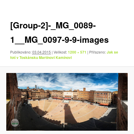
pro
obrázky
[Group-2]-_MG_0089-
1__MG_0097-9-9-images
Publikováno:
03.04.2015
| Velikost:
1200 × 571
| Přiřazeno:
Jak se
fotí v Toskánsku Martinovi Kamínovi