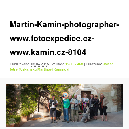
pro
obrázky
Martin-Kamin-photographer-
www.fotoexpedice.cz-
www.kamin.cz-8104
Publikováno:
03.04.2015
| Velikost:
1250 × 463
| Přiřazeno:
Jak se
fotí v Toskánsku Martinovi Kamínovi