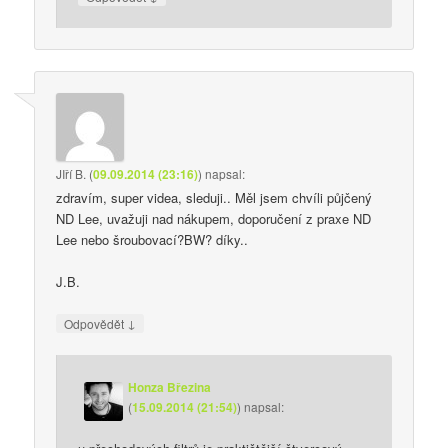
JIří B.
(
09.09.2014 (23:16)
)
napsal:
zdravím, super videa, sleduji.. Měl jsem chvíli půjčený
ND Lee, uvažuji nad nákupem, doporučení z praxe ND
Lee nebo šroubovací?BW? díky..
J.B.
↓
Odpovědět
Honza Březina
(
15.09.2014 (21:54)
)
napsal: