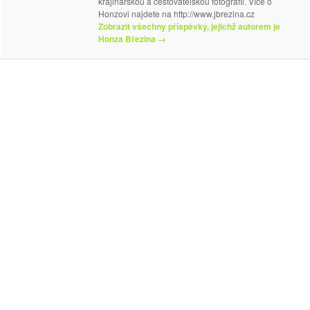
krajinářskou a cestovatelskou fotografii. Více o
Honzovi najdete na http://www.jbrezina.cz
Zobrazit všechny příspěvky, jejichž autorem je
Honza Březina
→