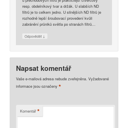
u přechodových filtrů je praktičtější čtvercový
resp. obdelníkový tvar a držák. U slabších ND
filtrů je to celkem jedno. U silnějších ND filtrů je
rozhodně lepší šroubovací provedení kvůli
zabránění průniků světla po stranách filtrů…
↓
Odpovědět
Napsat komentář
Vaše e-mailová adresa nebude zveřejněna.
Vyžadované
*
informace jsou označeny
*
Komentář