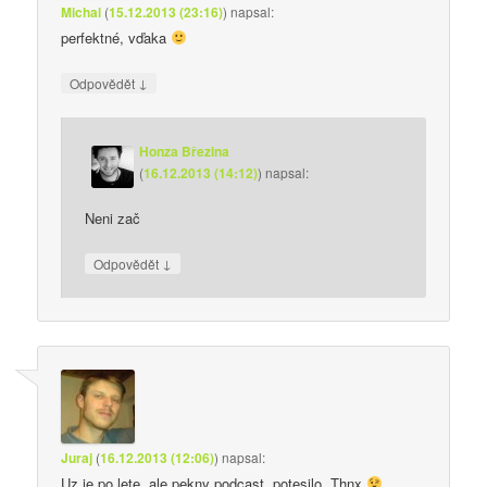
Michal
(
15.12.2013 (23:16)
)
napsal:
perfektné, vďaka
↓
Odpovědět
Honza Březina
(
16.12.2013 (14:12)
)
napsal:
Neni zač
↓
Odpovědět
Juraj
(
16.12.2013 (12:06)
)
napsal:
Uz je po lete, ale pekny podcast, potesilo. Thnx