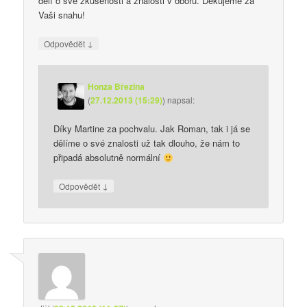
dělí o své zkušenosti a znalosti v oboru. Děkujeme za
Vaši snahu!
↓
Odpovědět
Honza Březina
(
27.12.2013 (15:29)
)
napsal:
Díky Martine za pochvalu. Jak Roman, tak i já se
dělíme o své znalosti už tak dlouho, že nám to
připadá absolutně normální
↓
Odpovědět