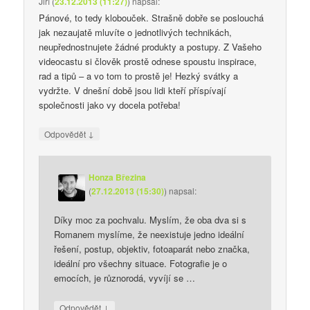
Jiří
(
23.12.2013 (11:27)
)
napsal:
Pánové, to tedy klobouček. Strašně dobře se poslouchá
jak nezaujatě mluvíte o jednotlivých technikách,
neupřednostnujete žádné produkty a postupy. Z Vašeho
videocastu si člověk prostě odnese spoustu inspirace,
rad a tipů – a vo tom to prostě je! Hezký svátky a
vydržte. V dnešní době jsou lidi kteří příspívají
společnosti jako vy docela potřeba!
↓
Odpovědět
Honza Březina
(
27.12.2013 (15:30)
)
napsal:
Díky moc za pochvalu. Myslím, že oba dva si s
Romanem myslíme, že neexistuje jedno ideální
řešení, postup, objektiv, fotoaparát nebo značka,
ideální pro všechny situace. Fotografie je o
emocích, je různorodá, vyvíjí se …
↓
Odpovědět