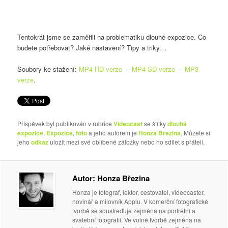
Tentokrát jsme se zaměřili na problematiku dlouhé expozice. Co
budete potřebovat? Jaké nastavení? Tipy a triky…
Soubory ke stažení:
MP4 HD verze
–
MP4 SD verze
–
MP3
verze
.
Příspěvek byl publikován v rubrice
Videocast
se štítky
dlouhá
expozice
,
Expozice
,
foto
a jeho autorem je
Honza Březina
. Můžete si
jeho
odkaz
uložit mezi své oblíbené záložky nebo ho sdílet s přáteli.
Autor: Honza Březina
Honza je fotograf, lektor, cestovatel, videocaster,
novinář a milovník Applu. V komerční fotografické
tvorbě se soustřeďuje zejména na portrétní a
svatební fotografii. Ve volné tvorbě zejména na