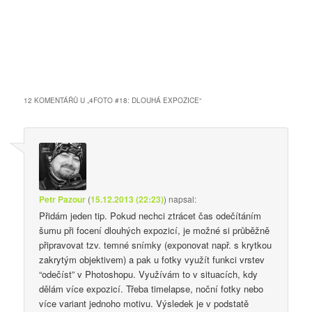
12 KOMENTÁŘŮ U „
4FOTO #18: DLOUHÁ EXPOZICE
“
Petr Pazour
(
15.12.2013 (22:23)
)
napsal:
Přidám jeden tip. Pokud nechci ztrácet čas odečítáním
šumu při focení dlouhých expozicí, je možné si průběžně
připravovat tzv. temné snímky (exponovat např. s krytkou
zakrytým objektivem) a pak u fotky využít funkci vrstev
“odečíst” v Photoshopu. Využívám to v situacích, kdy
dělám více expozicí. Třeba timelapse, noční fotky nebo
více variant jednoho motivu. Výsledek je v podstatě