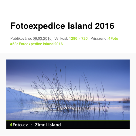
pro
obrázky
Fotoexpedice Island 2016
Publikováno:
06.03.2016
| Velikost:
1280 × 720
| Přiřazeno:
4Foto
#53: Fotoexpedice Island 2016