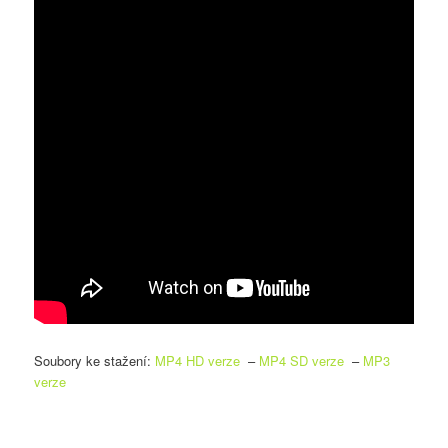
Soubory ke stažení:
MP4 HD verze
–
MP4 SD verze
–
MP3
verze