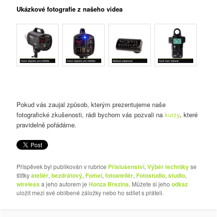
Ukázkové fotografie z našeho videa
Pokud vás zaujal způsob, kterým prezentujeme naše
fotografické zkušenosti, rádi bychom vás pozvali na
kurzy
, které
pravidelně pořádáme.
Příspěvek byl publikován v rubrice
Příslušenství
,
Výběr techniky
se
štítky
ateliér
,
bezdrátový
,
Fomei
,
fotoateliér
,
Fotostudio
,
studio
,
wireless
a jeho autorem je
Honza Březina
. Můžete si jeho
odkaz
uložit mezi své oblíbené záložky nebo ho sdílet s přáteli.