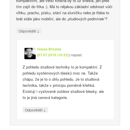
kompaktním, ale větší krosna by to už snesla, jen před
tím zajít do fitka :). Má to nějakou základní odolnost vůči
vlhku, prachu, písku, stání na sluníčku nebo je třeba to
brát stále jako mobilní, ale do „studiových podmínek“?
↓
Odpovědět
Honza Březina
(
07.07.2016 (16:52)
)
napsal:
Z pohledu studiové techniky to je kompaktní. Z
pohledu systémových blesků moc ne. Takže
chápu, že je to o úhlu pohledu. Je to studiová
technika, takže v principu poměrně křehká.
Existují i vysloveně outdoor studiové blesky, ale
to je jiná cenová kategorie.
↓
Odpovědět