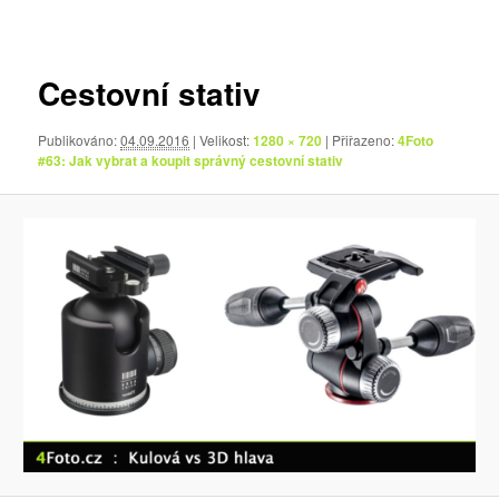
pro
obrázky
Cestovní stativ
Publikováno:
04.09.2016
| Velikost:
1280 × 720
| Přiřazeno:
4Foto
#63: Jak vybrat a koupit správný cestovní stativ