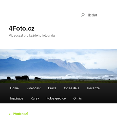
Hleda
4Foto.cz
Videocast pro každého fotografa
Hlavní
Home
Videocast
Praxe
Co se děje
Recenze
navigační
menu
Inspirace
Kurzy
Fotoexpedice
O nás
Navigace
← Předchozí