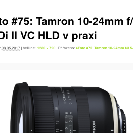
to #75: Tamron 10-24mm f/
Di II VC HLD v praxi
:
08.05.2017
| Velikost:
1280 × 720
| Přiřazeno:
4Foto #75: Tamron 10-24mm f/3.5-4