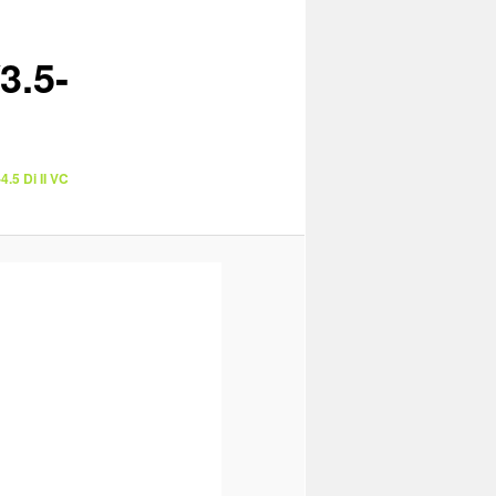
3.5-
.5 Di II VC