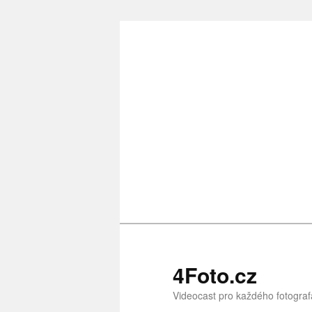
Přejít
k
hlavnímu
obsahu
webu
4Foto.cz
Videocast pro každého fotograf