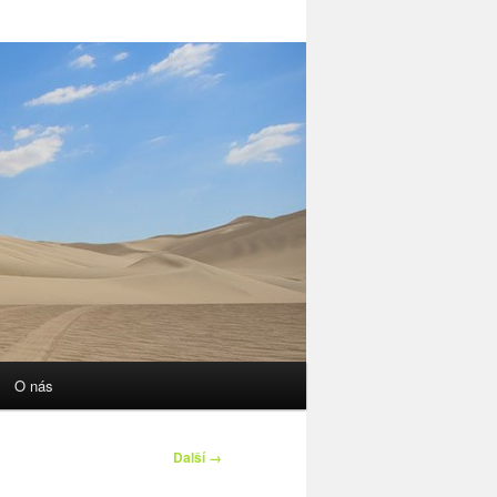
O nás
Další →