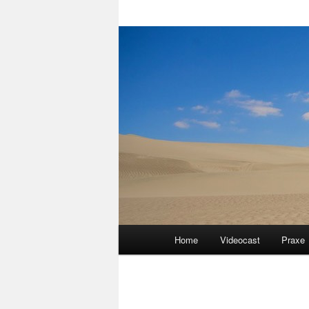
Hlavní
Home
Videocast
Praxe
navigační
menu
Navigace
pro