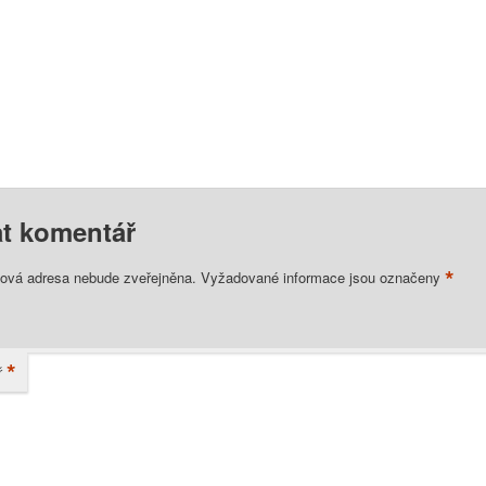
t komentář
*
lová adresa nebude zveřejněna.
Vyžadované informace jsou označeny
*
ř