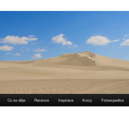
Co se děje
Recenze
Inspirace
Kurzy
Fotoexpedice