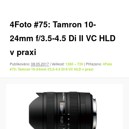
pro
obrázky
4Foto #75: Tamron 10-
24mm f/3.5-4.5 Di II VC HLD
v praxi
Publikováno:
08.05.2017
| Velikost:
1280 × 720
| Přiřazeno:
4Foto
#75: Tamron 10-24mm f/3.5-4.5 Di II VC HLD v praxi