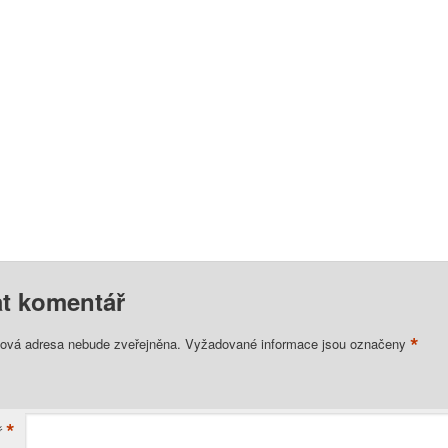
t komentář
*
lová adresa nebude zveřejněna.
Vyžadované informace jsou označeny
*
ř