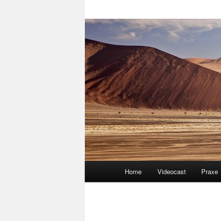
Hlavní
Home
Videocast
Praxe
navigační
menu
Navigace
pro