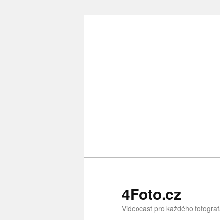
Přejít
k
hlavnímu
obsahu
webu
4Foto.cz
Videocast pro každého fotograf