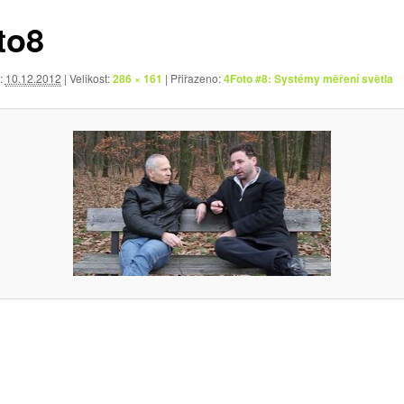
to8
:
10.12.2012
| Velikost:
286 × 161
| Přiřazeno:
4Foto #8: Systémy měření světla