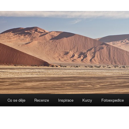
Co se děje
Recenze
Inspirace
Kurzy
Fotoexpedice