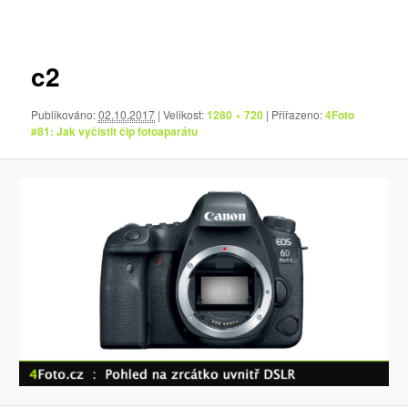
pro
obrázky
c2
Publikováno:
02.10.2017
| Velikost:
1280 × 720
| Přiřazeno:
4Foto
#81: Jak vyčistit čip fotoaparátu