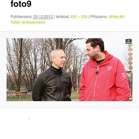
foto9
Publikováno:
25.12.2012
| Velikost:
450 × 225
| Přiřazeno:
4Foto #9:
Výběr příslušenství
.