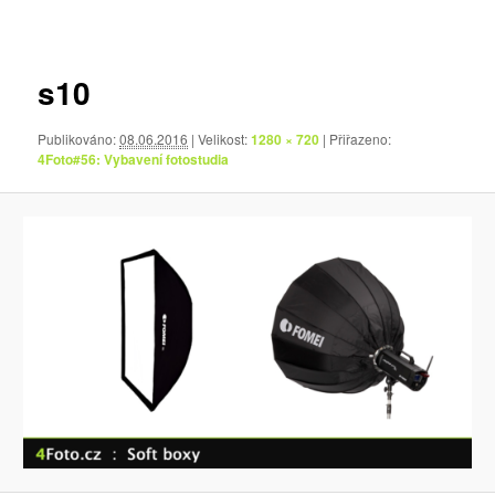
pro
obrázky
s10
Publikováno:
08.06.2016
| Velikost:
1280 × 720
| Přiřazeno:
4Foto#56: Vybavení fotostudia