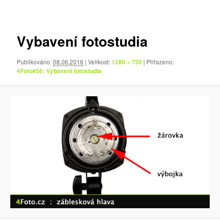
pro
obrázky
Vybavení fotostudia
Publikováno:
08.06.2016
| Velikost:
1280 × 720
| Přiřazeno:
4Foto#56: Vybavení fotostudia