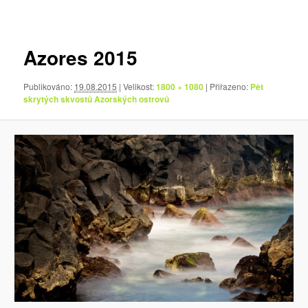
pro
obrázky
Azores 2015
Publikováno:
19.08.2015
| Velikost:
1800 × 1080
| Přiřazeno:
Pět
skrytých skvostů Azorských ostrovů