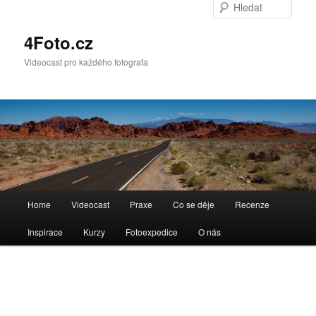
Hleda
4Foto.cz
Videocast pro každého fotografa
Hlavní
Home
Videocast
Praxe
Co se děje
Recenze
navigační
menu
Inspirace
Kurzy
Fotoexpedice
O nás
Navigace
pro
obrázky