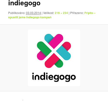
indiegogo
Publikováno:
03.03.2014
| Velikost:
216 × 234
| Přiřazeno:
Fripito –
spustili jsme Indiegogo kampaň
.