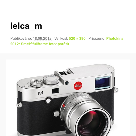
pro
obrázky
leica_m
Publikováno:
18.09.2012
| Velikost:
520 × 390
| Přiřazeno:
Photokina
2012: Smršť fullframe fotoaparátů