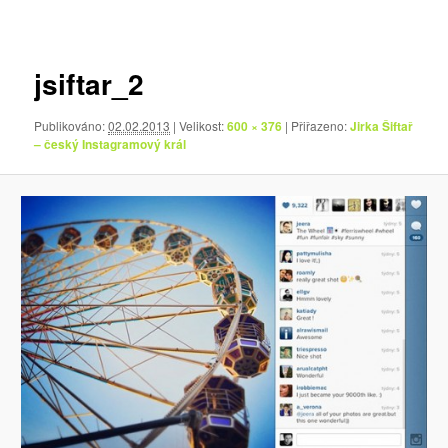
pro
obrázky
jsiftar_2
Publikováno:
02.02.2013
| Velikost:
600 × 376
| Přiřazeno:
Jirka Šiftař
– český Instagramový král