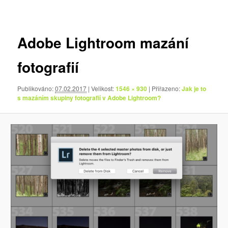
pro
obrázky
Adobe Lightroom mazání
fotografií
Publikováno:
07.02.2017
| Velikost:
1546 × 930
| Přiřazeno:
Jak je to
s mazáním skupiny fotografií v Adobe Lightroom?