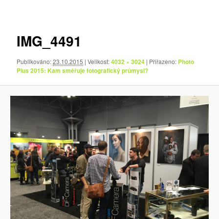
pro
obrázky
IMG_4491
Publikováno:
23.10.2015
| Velikost:
4032 × 3024
| Přiřazeno:
Photo
Plus 2015: Kam směřuje fotografický průmysl?