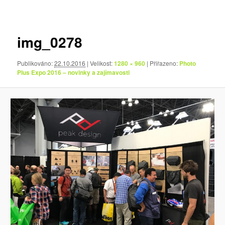
pro
obrázky
img_0278
Publikováno:
22.10.2016
| Velikost:
1280 × 960
| Přiřazeno:
Photo
Plus Expo 2016 – novinky a zajímavosti