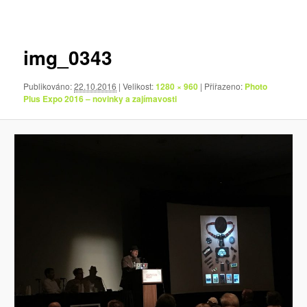
pro
obrázky
img_0343
Publikováno:
22.10.2016
| Velikost:
1280 × 960
| Přiřazeno:
Photo
Plus Expo 2016 – novinky a zajímavosti