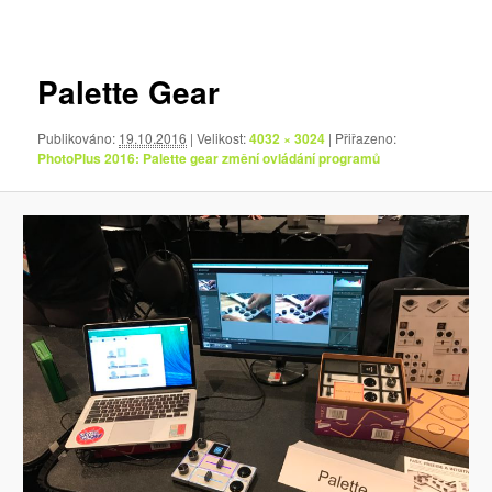
pro
obrázky
Palette Gear
Publikováno:
19.10.2016
| Velikost:
4032 × 3024
| Přiřazeno:
PhotoPlus 2016: Palette gear změní ovládání programů