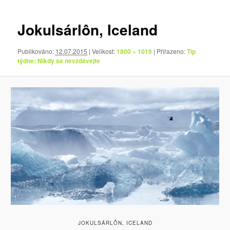
pro
obrázky
Jokulsárlôn, Iceland
Publikováno:
12.07.2015
| Velikost:
1800 × 1019
| Přiřazeno:
Tip
týdne: Nikdy se nevzdávejte
JOKULSÁRLÔN, ICELAND