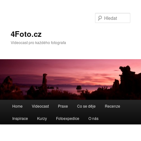
Hleda
4Foto.cz
Videocast pro každého fotografa
Hlavní
Home
Videocast
Praxe
Co se děje
Recenze
navigační
menu
Inspirace
Kurzy
Fotoexpedice
O nás
Navigace