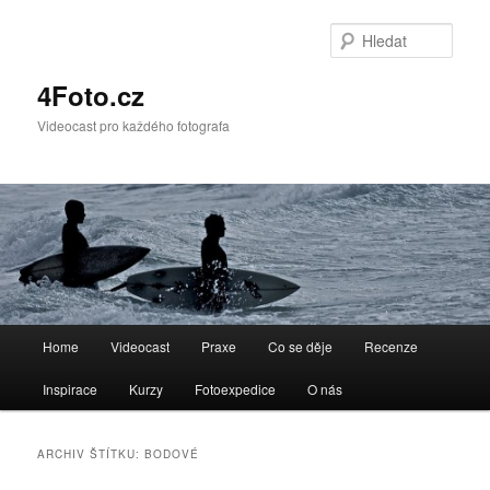
Přejít
Přejít
k
k
Hleda
hlavnímu
obsahu
obsahu
postranního
4Foto.cz
webu
panelu
Videocast pro každého fotografa
Hlavní
Home
Videocast
Praxe
Co se děje
Recenze
navigační
menu
Inspirace
Kurzy
Fotoexpedice
O nás
ARCHIV ŠTÍTKU:
BODOVÉ