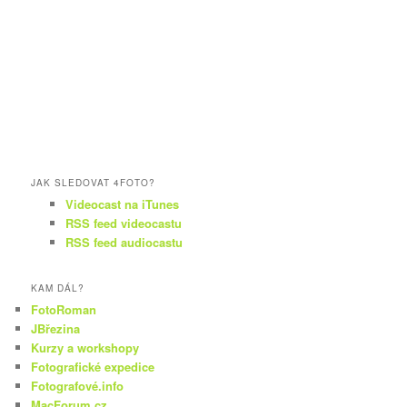
JAK SLEDOVAT 4FOTO?
Videocast na iTunes
RSS feed videocastu
RSS feed audiocastu
KAM DÁL?
FotoRoman
JBřezina
Kurzy a workshopy
Fotografické expedice
Fotografové.info
MacForum.cz