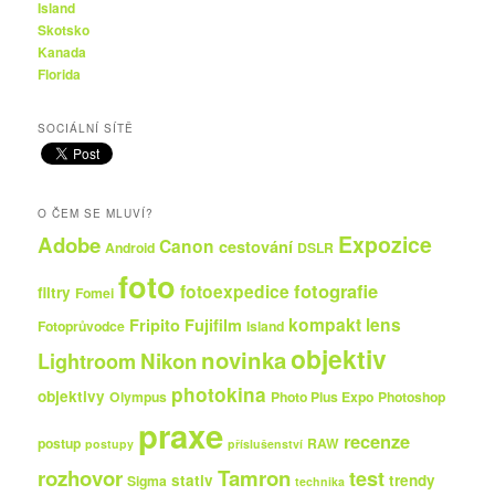
Island
Skotsko
Kanada
Florida
SOCIÁLNÍ SÍTĚ
O ČEM SE MLUVÍ?
Expozice
Adobe
Canon
cestování
Android
DSLR
foto
fotografie
fotoexpedice
filtry
Fomei
kompakt
lens
Fripito
Fujifilm
Fotoprůvodce
Island
objektiv
novinka
Nikon
Lightroom
photokina
objektivy
Olympus
Photo Plus Expo
Photoshop
praxe
recenze
postup
RAW
postupy
příslušenství
rozhovor
Tamron
test
stativ
trendy
Sigma
technika