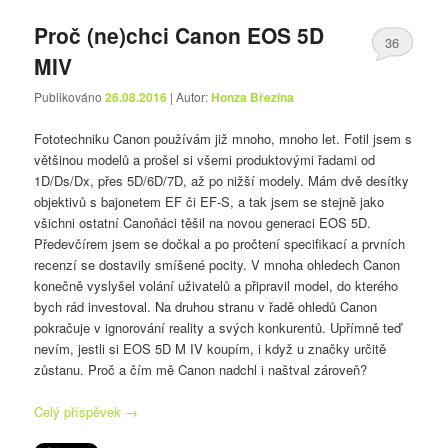
Proč (ne)chci Canon EOS 5D
36
MIV
Publikováno
26.08.2016
| Autor:
Honza Březina
Fototechniku Canon používám již mnoho, mnoho let. Fotil jsem s
většinou modelů a prošel si všemi produktovými řadami od
1D/Ds/Dx, přes 5D/6D/7D, až po nižší modely. Mám dvě desítky
objektivů s bajonetem EF či EF-S, a tak jsem se stejně jako
všichni ostatní Canoňáci těšil na novou generaci EOS 5D.
Předevčírem jsem se dočkal a po pročtení specifikací a prvních
recenzí se dostavily smíšené pocity. V mnoha ohledech Canon
konečně vyslyšel volání uživatelů a připravil model, do kterého
bych rád investoval. Na druhou stranu v řadě ohledů Canon
pokračuje v ignorování reality a svých konkurentů. Upřímně teď
nevím, jestli si EOS 5D M IV koupím, i když u značky určitě
zůstanu. Proč a čím mě Canon nadchl i naštval zároveň?
Celý příspěvek
→