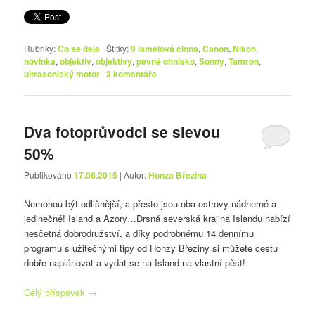
Rubriky:
Co se děje
|
Štítky:
9 lamelová clona
,
Canon
,
Nikon
,
novinka
,
objektiv
,
objektivy
,
pevné ohnisko
,
Sonny
,
Tamron
,
ultrasonický motor
|
3
komentáře
Dva fotoprůvodci se slevou
50%
Publikováno
17.08.2015
| Autor:
Honza Březina
Nemohou být odlišnější, a přesto jsou oba ostrovy nádherné a
jedinečné! Island a Azory…
Drsná severská krajina Islandu nabízí
nesčetná dobrodružství, a díky podrobnému 14 dennímu
programu s užitečnými tipy od Honzy Březiny si můžete cestu
dobře naplánovat a vydat se na Island na vlastní pěst!
Celý příspěvek
→