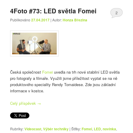
4Foto #73: LED světla Fomei
2
Publikováno
27.04.2017
| Autor:
Honza Březina
Česká společnost
Fomei
uvedla na trh nové stabilní LED světla
pro fotografy a filmaře. Využili jsme příležitost vyptat se na ně
produktového speciality Rendy Tomaidese. Zde jsou základní
informace v kostce.
Celý příspěvek
→
Rubriky:
Videocast
,
Výběr techniky
|
Štítky:
Fomei
,
LED
,
novinka
,