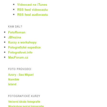
Videocast na iTunes
RSS feed videocastu
RSS feed audiocastu
KAM DÁL?
FotoRoman
JBřezina
Kurzy a workshopy
Fotografické expedice
Fotografové.info
MacForum.cz
FOTO PRŮVODCI
Azory - Sao Miguel
Namibie
Island
FOTOGRAFICKÉ KURZY
Večerní škola fotografie
Workshop noční fotografie