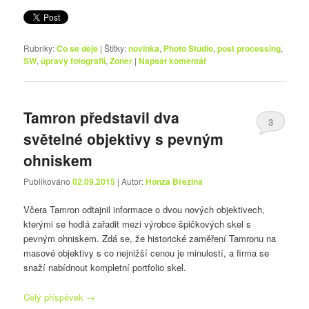
Rubriky:
Co se děje
|
Štítky:
novinka
,
Photo Studio
,
post processing
,
SW
,
úpravy fotografií
,
Zoner
|
Napsat komentář
Tamron představil dva
3
světelné objektivy s pevným
ohniskem
Publikováno
02.09.2015
| Autor:
Honza Březina
Včera Tamron odtajnil informace o dvou nových objektivech,
kterými se hodlá zařadit mezi výrobce špičkových skel s
pevným ohniskem. Zdá se, že historické zaměření Tamronu na
masové objektivy s co nejnižší cenou je minulostí, a firma se
snaží nabídnout kompletní portfolio skel.
Celý příspěvek
→