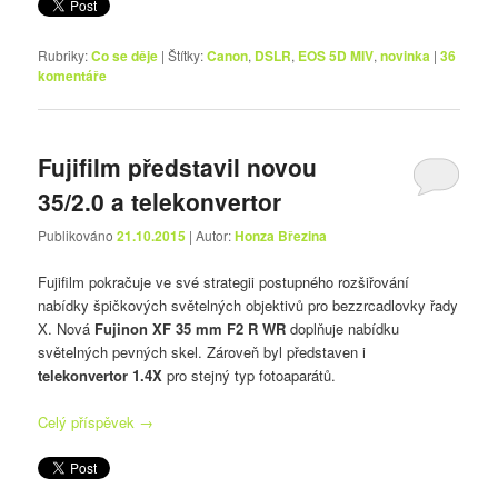
Rubriky:
Co se děje
|
Štítky:
Canon
,
DSLR
,
EOS 5D MIV
,
novinka
|
36
komentáře
Fujifilm představil novou
35/2.0 a telekonvertor
Publikováno
21.10.2015
| Autor:
Honza Březina
Fujifilm pokračuje ve své strategii postupného rozšiřování
nabídky špičkových světelných objektivů pro bezzrcadlovky řady
X. Nová
Fujinon XF 35 mm F2 R WR
doplňuje nabídku
světelných pevných skel. Zároveň byl představen i
telekonvertor 1.4X
pro stejný typ fotoaparátů.
Celý příspěvek
→