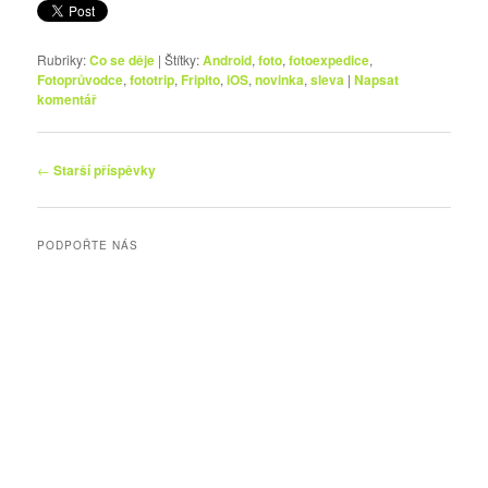
Rubriky:
Co se děje
|
Štítky:
Android
,
foto
,
fotoexpedice
,
Fotoprůvodce
,
fototrip
,
Fripito
,
iOS
,
novinka
,
sleva
|
Napsat
komentář
Navigace
←
Starší příspěvky
pro
příspěvky
PODPOŘTE NÁS