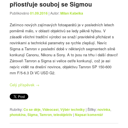
přiostřuje souboj se Sigmou
Publikováno
01.09.2016
| Autor:
Milan Kabelka
Zatímco nových zajímavých fotoaparátů je v posledních letech
poměrně málo, v oblasti objektivů se ledy pěkně hýbou. V
zásadě všichni tradiční výrobci se snaží pravidelně přicházet s
novinkami a technické parametry se rychle zlepšují. Navíc
Sigma a Tamron v poslední době v některých segmentech silně
konkurují Canonu, Nikonu a Sony. A to jsou na trhu i další dravci!
Zároveň Tamron a Sigma si velice ostře konkurují, což je asi
nejvíc vidět na dnešní novince, objektivu Tamron SP 150-600
mm F/5-6.3 Di VC USD G2.
Celý příspěvek
→
Rubriky:
Co se děje
,
Videocast
,
Výběr techniky
|
Štítky:
novinka
,
photokina
,
Sigma
,
Tamron
,
teleobjektiv
|
Napsat komentář