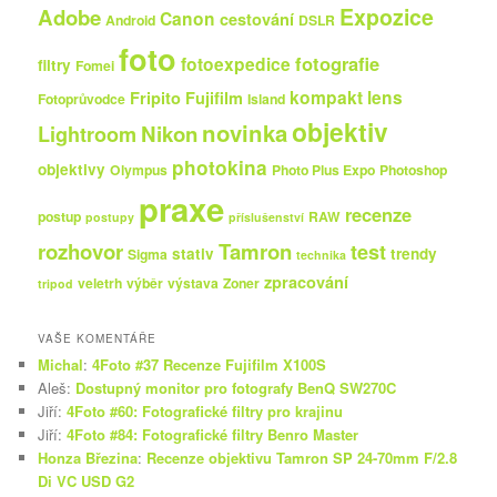
Expozice
Adobe
Canon
cestování
Android
DSLR
foto
fotografie
fotoexpedice
filtry
Fomei
kompakt
lens
Fripito
Fujifilm
Fotoprůvodce
Island
objektiv
novinka
Nikon
Lightroom
photokina
objektivy
Olympus
Photo Plus Expo
Photoshop
praxe
recenze
postup
RAW
postupy
příslušenství
rozhovor
Tamron
test
stativ
trendy
Sigma
technika
zpracování
veletrh
výběr
výstava
Zoner
tripod
VAŠE KOMENTÁŘE
Michal
:
4Foto #37 Recenze Fujifilm X100S
Aleš
:
Dostupný monitor pro fotografy BenQ SW270C
Jiří
:
4Foto #60: Fotografické filtry pro krajinu
Jiří
:
4Foto #84: Fotografické filtry Benro Master
Honza Březina
:
Recenze objektivu Tamron SP 24-70mm F/2.8
Di VC USD G2