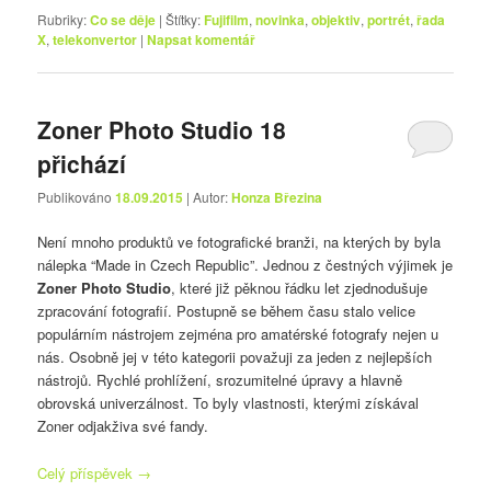
Rubriky:
Co se děje
|
Štítky:
Fujifilm
,
novinka
,
objektiv
,
portrét
,
řada
X
,
telekonvertor
|
Napsat komentář
Zoner Photo Studio 18
přichází
Publikováno
18.09.2015
| Autor:
Honza Březina
Není mnoho produktů ve fotografické branži, na kterých by byla
nálepka “Made in Czech Republic”. Jednou z čestných výjimek je
Zoner Photo Studio
, které již pěknou řádku let zjednodušuje
zpracování fotografií. Postupně se během času stalo velice
populárním nástrojem zejména pro amatérské fotografy nejen u
nás. Osobně jej v této kategorii považuji za jeden z nejlepších
nástrojů. Rychlé prohlížení, srozumitelné úpravy a hlavně
obrovská univerzálnost. To byly vlastnosti, kterými získával
Zoner odjakživa své fandy.
Celý příspěvek
→