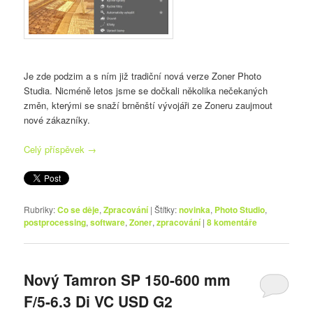
Je zde podzim a s ním již tradiční nová verze Zoner Photo
Studia. Nicméně letos jsme se dočkali několika nečekaných
změn, kterými se snaží brněnští vývojáři ze Zoneru zaujmout
nové zákazníky.
Celý příspěvek
→
Rubriky:
Co se děje
,
Zpracování
|
Štítky:
novinka
,
Photo Studio
,
postprocessing
,
software
,
Zoner
,
zpracování
|
8
komentáře
Nový Tamron SP 150-600 mm
F/5-6.3 Di VC USD G2