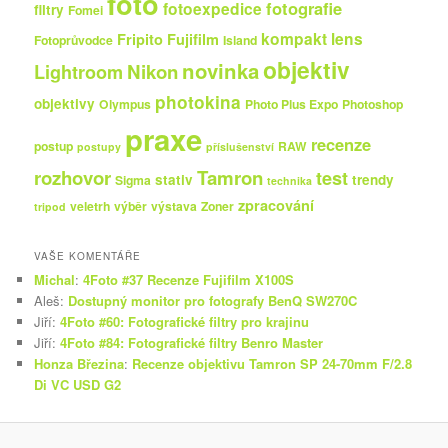
foto
fotografie
fotoexpedice
filtry
Fomei
kompakt
lens
Fripito
Fujifilm
Fotoprůvodce
Island
objektiv
novinka
Nikon
Lightroom
photokina
objektivy
Olympus
Photo Plus Expo
Photoshop
praxe
recenze
postup
RAW
postupy
příslušenství
rozhovor
Tamron
test
stativ
trendy
Sigma
technika
zpracování
veletrh
výběr
výstava
Zoner
tripod
VAŠE KOMENTÁŘE
Michal
:
4Foto #37 Recenze Fujifilm X100S
Aleš
:
Dostupný monitor pro fotografy BenQ SW270C
Jiří
:
4Foto #60: Fotografické filtry pro krajinu
Jiří
:
4Foto #84: Fotografické filtry Benro Master
Honza Březina
:
Recenze objektivu Tamron SP 24-70mm F/2.8
Di VC USD G2