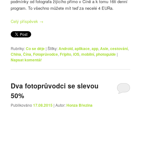
podmínky od fotografa žijícího přímo v Číně a k tomu 16ti denní
program. To všechno můžete mít teď za necelé 4 EURa.
Celý příspěvek
→
Rubriky:
Co se děje
|
Štítky:
Android
,
aplikace
,
app
,
Asie
,
cestování
,
China
,
Čína
,
Fotoprůvodce
,
Fripito
,
iOS
,
mobilní
,
photoguide
|
Napsat komentář
Dva fotoprůvodci se slevou
50%
Publikováno
17.08.2015
| Autor:
Honza Březina