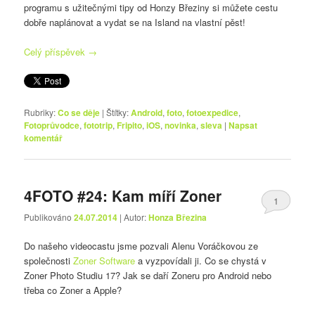
programu s užitečnými tipy od Honzy Březiny si můžete cestu
dobře naplánovat a vydat se na Island na vlastní pěst!
Celý příspěvek
→
Rubriky:
Co se děje
|
Štítky:
Android
,
foto
,
fotoexpedice
,
Fotoprůvodce
,
fototrip
,
Fripito
,
iOS
,
novinka
,
sleva
|
Napsat
komentář
4FOTO #24: Kam míří Zoner
1
Publikováno
24.07.2014
| Autor:
Honza Březina
Do našeho videocastu jsme pozvali Alenu Voráčkovou ze
společnosti
Zoner Software
a vyzpovídali ji. Co se chystá v
Zoner Photo Studiu 17? Jak se daří Zoneru pro Android nebo
třeba co Zoner a Apple?