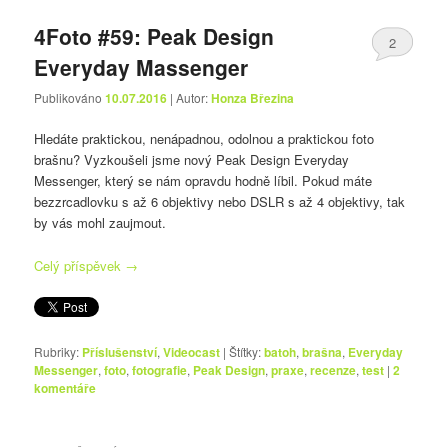
4Foto #59: Peak Design
2
Everyday Massenger
Publikováno
10.07.2016
| Autor:
Honza Březina
Hledáte praktickou, nenápadnou, odolnou a praktickou foto
brašnu? Vyzkoušeli jsme nový Peak Design Everyday
Messenger, který se nám opravdu hodně líbil. Pokud máte
bezzrcadlovku s až 6 objektivy nebo DSLR s až 4 objektivy, tak
by vás mohl zaujmout.
Celý příspěvek
→
Rubriky:
Příslušenství
,
Videocast
|
Štítky:
batoh
,
brašna
,
Everyday
Messenger
,
foto
,
fotografie
,
Peak Design
,
praxe
,
recenze
,
test
|
2
komentáře