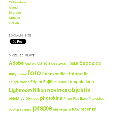
Yellowstone
Island
Skotsko
Kanada
Florida
SOCIÁLNÍ SÍTĚ
O ČEM SE MLUVÍ?
Expozice
Adobe
Canon
cestování
Android
DSLR
foto
fotografie
fotoexpedice
filtry
Fomei
kompakt
lens
Fripito
Fujifilm
Fotoprůvodce
Island
objektiv
novinka
Nikon
Lightroom
photokina
objektivy
Olympus
Photo Plus Expo
Photoshop
praxe
recenze
postup
RAW
postupy
příslušenství