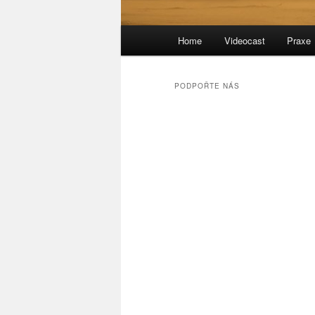
Hlavní
Home
Videocast
Praxe
navigační
menu
PODPOŘTE NÁS