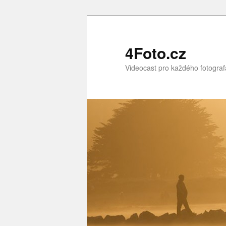
Přejít
Přejít
k
k
hlavnímu
obsahu
4Foto.cz
obsahu
postranního
Videocast pro každého fotograf
webu
panelu