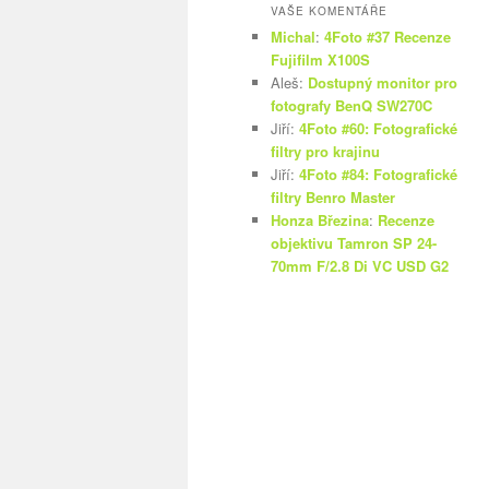
VAŠE KOMENTÁŘE
Michal
:
4Foto #37 Recenze
Fujifilm X100S
Aleš
:
Dostupný monitor pro
fotografy BenQ SW270C
Jiří
:
4Foto #60: Fotografické
filtry pro krajinu
Jiří
:
4Foto #84: Fotografické
filtry Benro Master
Honza Březina
:
Recenze
objektivu Tamron SP 24-
70mm F/2.8 Di VC USD G2