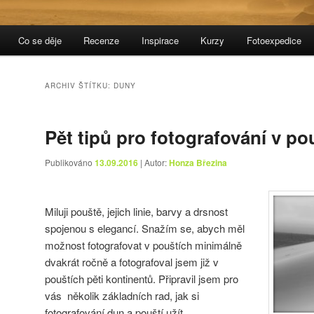
Co se děje
Recenze
Inspirace
Kurzy
Fotoexpedice
ARCHIV ŠTÍTKU:
DUNY
Pět tipů pro fotografování v po
Publikováno
13.09.2016
| Autor:
Honza Březina
Miluji pouště, jejich linie, barvy a drsnost
spojenou s elegancí. Snažím se, abych měl
možnost fotografovat v pouštích minimálně
dvakrát ročně a fotografoval jsem již v
pouštích pěti kontinentů. Připravil jsem pro
vás několik základních rad, jak si
fotografování dun a pouští užít.