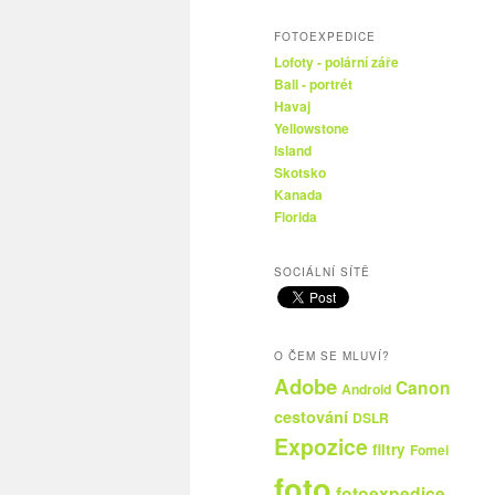
FOTOEXPEDICE
Lofoty - polární záře
Bali - portrét
Havaj
Yellowstone
Island
Skotsko
Kanada
Florida
SOCIÁLNÍ SÍTĚ
O ČEM SE MLUVÍ?
Adobe
Canon
Android
cestování
DSLR
Expozice
filtry
Fomei
foto
fotoexpedice