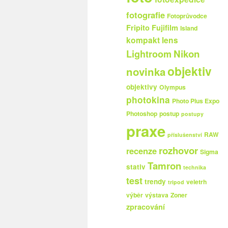
fotografie
Fotoprůvodce
Fripito
Fujifilm
Island
kompakt
lens
Nikon
Lightroom
objektiv
novinka
objektivy
Olympus
photokina
Photo Plus Expo
Photoshop
postup
postupy
praxe
RAW
příslušenství
rozhovor
recenze
Sigma
Tamron
stativ
technika
test
trendy
veletrh
tripod
výběr
výstava
Zoner
zpracování