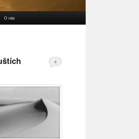
O nás
uštích
4