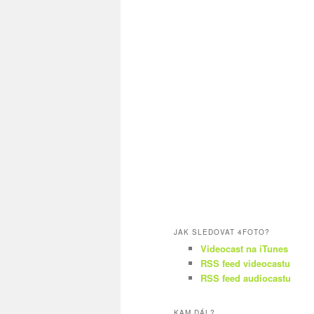
JAK SLEDOVAT 4FOTO?
Videocast na iTunes
RSS feed videocastu
RSS feed audiocastu
KAM DÁL?