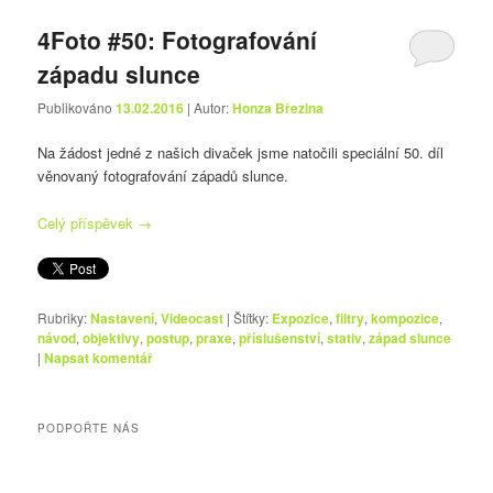
4Foto #50: Fotografování
západu slunce
Publikováno
13.02.2016
| Autor:
Honza Březina
Na žádost jedné z našich divaček jsme natočili speciální 50. díl
věnovaný fotografování západů slunce.
Celý příspěvek
→
Rubriky:
Nastavení
,
Videocast
|
Štítky:
Expozice
,
filtry
,
kompozice
,
návod
,
objektivy
,
postup
,
praxe
,
příslušenství
,
stativ
,
západ slunce
|
Napsat komentář
PODPOŘTE NÁS