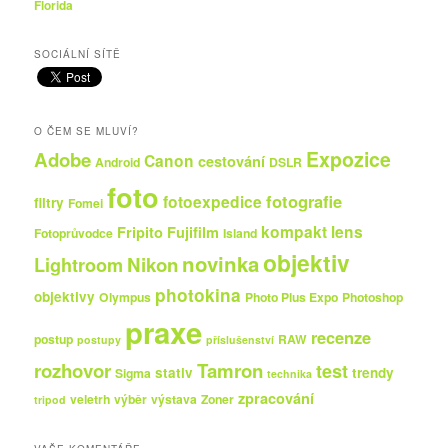
Florida
SOCIÁLNÍ SÍTĚ
O ČEM SE MLUVÍ?
Expozice
Adobe
Canon
cestování
Android
DSLR
foto
fotografie
fotoexpedice
filtry
Fomei
kompakt
lens
Fripito
Fujifilm
Fotoprůvodce
Island
objektiv
novinka
Nikon
Lightroom
photokina
objektivy
Olympus
Photo Plus Expo
Photoshop
praxe
recenze
postup
RAW
postupy
příslušenství
rozhovor
Tamron
test
stativ
trendy
Sigma
technika
zpracování
veletrh
výběr
výstava
Zoner
tripod