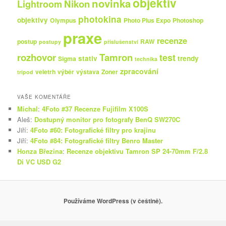
objektiv
novinka
Nikon
Lightroom
photokina
objektivy
Olympus
Photo Plus Expo
Photoshop
praxe
recenze
postup
RAW
postupy
příslušenství
rozhovor
Tamron
test
stativ
trendy
Sigma
technika
zpracování
veletrh
výběr
výstava
Zoner
tripod
VAŠE KOMENTÁŘE
Michal
:
4Foto #37 Recenze Fujifilm X100S
Aleš
:
Dostupný monitor pro fotografy BenQ SW270C
Jiří
:
4Foto #60: Fotografické filtry pro krajinu
Jiří
:
4Foto #84: Fotografické filtry Benro Master
Honza Březina
:
Recenze objektivu Tamron SP 24-70mm F/2.8
Di VC USD G2
Používáme WordPress (v češtině).