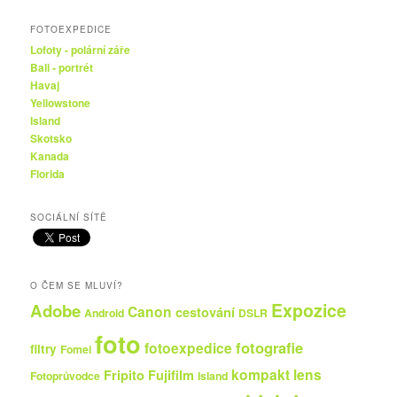
FOTOEXPEDICE
Lofoty - polární záře
Bali - portrét
Havaj
Yellowstone
Island
Skotsko
Kanada
Florida
SOCIÁLNÍ SÍTĚ
O ČEM SE MLUVÍ?
Expozice
Adobe
Canon
cestování
Android
DSLR
foto
fotografie
fotoexpedice
filtry
Fomei
kompakt
lens
Fripito
Fujifilm
Fotoprůvodce
Island