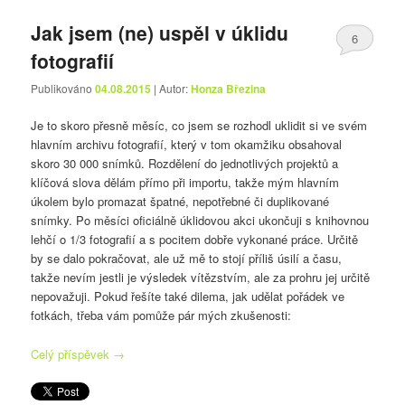
Jak jsem (ne) uspěl v úklidu
6
fotografií
Publikováno
04.08.2015
| Autor:
Honza Březina
Je to skoro přesně měsíc, co jsem se rozhodl uklidit si ve svém
hlavním archivu fotografií, který v tom okamžiku obsahoval
skoro 30 000 snímků. Rozdělení do jednotlivých projektů a
klíčová slova dělám přímo při importu, takže mým hlavním
úkolem bylo promazat špatné, nepotřebné či duplikované
snímky. Po měsíci oficiálně úklidovou akci ukončuji s knihovnou
lehčí o 1/3 fotografií a s pocitem dobře vykonané práce. Určitě
by se dalo pokračovat, ale už mě to stojí příliš úsilí a času,
takže nevím jestli je výsledek vítězstvím, ale za prohru jej určitě
nepovažuji. Pokud řešíte také dilema, jak udělat pořádek ve
fotkách, třeba vám pomůže pár mých zkušenosti:
Celý příspěvek
→