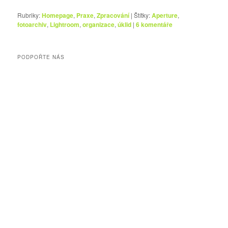
Rubriky:
Homepage
,
Praxe
,
Zpracování
|
Štítky:
Aperture
,
fotoarchiv
,
Lightroom
,
organizace
,
úklid
|
6
komentáře
PODPOŘTE NÁS