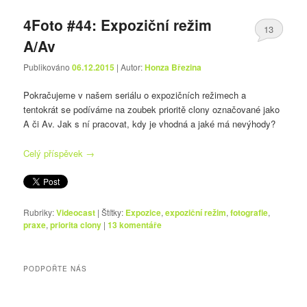
4Foto #44: Expoziční režim
13
A/Av
Publikováno
06.12.2015
| Autor:
Honza Březina
Pokračujeme v našem seriálu o expozičních režimech a
tentokrát se podíváme na zoubek prioritě clony označované jako
A či Av. Jak s ní pracovat, kdy je vhodná a jaké má nevýhody?
Celý příspěvek
→
Rubriky:
Videocast
|
Štítky:
Expozice
,
expoziční režim
,
fotografie
,
praxe
,
priorita clony
|
13
komentáře
PODPOŘTE NÁS