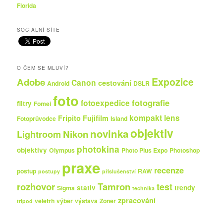
Florida
SOCIÁLNÍ SÍTĚ
O ČEM SE MLUVÍ?
Expozice
Adobe
Canon
cestování
Android
DSLR
foto
fotografie
fotoexpedice
filtry
Fomei
kompakt
lens
Fripito
Fujifilm
Fotoprůvodce
Island
objektiv
novinka
Nikon
Lightroom
photokina
objektivy
Olympus
Photo Plus Expo
Photoshop
praxe
recenze
postup
RAW
postupy
příslušenství
rozhovor
Tamron
test
stativ
trendy
Sigma
technika
zpracování
veletrh
výběr
výstava
Zoner
tripod