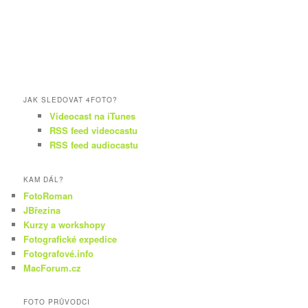
JAK SLEDOVAT 4FOTO?
Videocast na iTunes
RSS feed videocastu
RSS feed audiocastu
KAM DÁL?
FotoRoman
JBřezina
Kurzy a workshopy
Fotografické expedice
Fotografové.info
MacForum.cz
FOTO PRŮVODCI