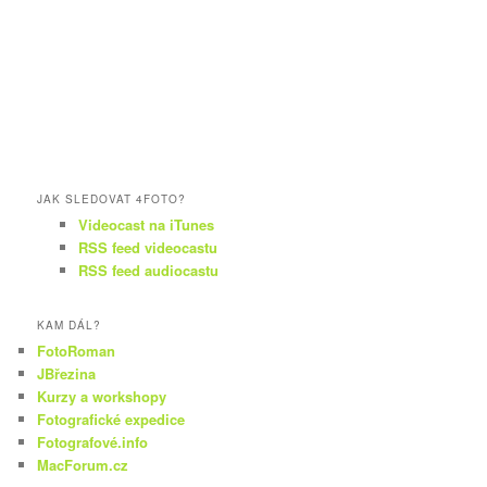
JAK SLEDOVAT 4FOTO?
Videocast na iTunes
RSS feed videocastu
RSS feed audiocastu
KAM DÁL?
FotoRoman
JBřezina
Kurzy a workshopy
Fotografické expedice
Fotografové.info
MacForum.cz