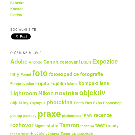
Skotsko
Kanada
Florida
SOCIÁLNÍ SÍTĚ
O ČEM SE MLUVÍ?
Expozice
Adobe
Canon
cestování
Android
DSLR
foto
fotografie
fotoexpedice
filtry
Fomei
kompakt
lens
Fripito
Fujifilm
Fotoprůvodce
Island
objektiv
novinka
Nikon
Lightroom
photokina
objektivy
Olympus
Photo Plus Expo
Photoshop
praxe
recenze
postup
RAW
postupy
příslušenství
rozhovor
Tamron
test
stativ
trendy
Sigma
technika
zpracování
veletrh
výběr
výstava
Zoner
tripod