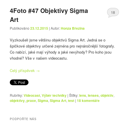
4Foto #47 Objektivy Sigma
18
Art
Publikováno
23.12.2015
| Autor:
Honza Březina
Vyzkoušeli jsme většinu objektivů Sigma Art. Jedná se o
špičkové objektivy určené zejména pro nejnáročnější fotografy.
Co nabízí, jaké mají výhody a jaké nevýhody? Pro koho jsou
vhodné? Vše v našem videocastu.
Celý příspěvek
→
Rubriky:
Videocast
,
Výběr techniky
|
Štítky:
lens
,
lenses
,
objektiv
,
objektivy
,
praxe
,
Sigma
,
Sigma Art
,
test
|
18
komentáře
PODPOŘTE NÁS