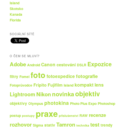
Island
Skotsko
Kanada
Florida
SOCIÁLNÍ SÍTĚ
O ČEM SE MLUVÍ?
Expozice
Adobe
Canon
cestování
Android
DSLR
foto
fotografie
fotoexpedice
filtry
Fomei
kompakt
lens
Fripito
Fujifilm
Fotoprůvodce
Island
objektiv
novinka
Nikon
Lightroom
photokina
objektivy
Olympus
Photo Plus Expo
Photoshop
praxe
recenze
postup
RAW
postupy
příslušenství
rozhovor
Tamron
test
stativ
trendy
Sigma
technika