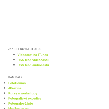
JAK SLEDOVAT 4FOTO?
Videocast na iTunes
RSS feed videocastu
RSS feed audiocastu
KAM DÁL?
FotoRoman
JBřezina
Kurzy a workshopy
Fotografické expedice
Fotografové.info
MacForum.cz