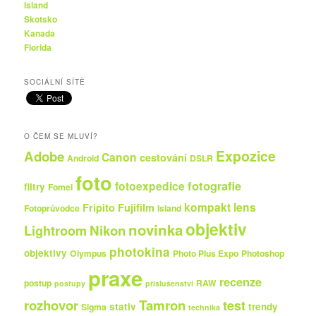
Island
Skotsko
Kanada
Florida
SOCIÁLNÍ SÍTĚ
O ČEM SE MLUVÍ?
Expozice
Adobe
Canon
cestování
Android
DSLR
foto
fotografie
fotoexpedice
filtry
Fomei
kompakt
lens
Fripito
Fujifilm
Fotoprůvodce
Island
objektiv
novinka
Nikon
Lightroom
photokina
objektivy
Olympus
Photo Plus Expo
Photoshop
praxe
recenze
postup
RAW
postupy
příslušenství
rozhovor
Tamron
test
stativ
trendy
Sigma
technika